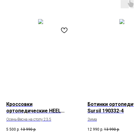
Кроссовки
Ботинки ортопедиче
ортопедические HEEL
Sursil 190332-4
COMFORT HC-23072
Осень-Весна на стопу 23.5
Зима
5 500
р.
13 990
р.
12 990
р.
13 990
р.