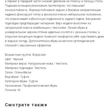
а перекат в передней части снижает давление на плюсну и пальцы стопы.
Подошва оснащена резиновым протектором, что повышает
износостойкость. Формоустойчивый задник и боковые направляющие
надежно фиксируют пятку в физиологически нейтральном положении,
что ограничевает избыточную подвижность заднего отдела. Бесшовная
подкладка предотвращает натирание. Верх модели выполнен из
натуральной кожи в комбинации с текстилем. Легкая обувь в
универсальном черном оттенке идеально сочтется с разным стилем, а
открытая концепция модели позволит комфортно себя чувствовать даже
в жаркую погоду. Дополнительно обувь оснастили ортопедической
стелькой с массажным эффектом.
Возрастная группа: Взрослая
Цвет: Черный
Материал верха: Натуральная кожа / текстиль
Материал подкладки: Текстиль
Сезон: Осень-Весна
Вид обуви: Туфли
Категория обуви: Туфли
Назначение: Профилактическая обувь
Полнота: M
Смотрите также