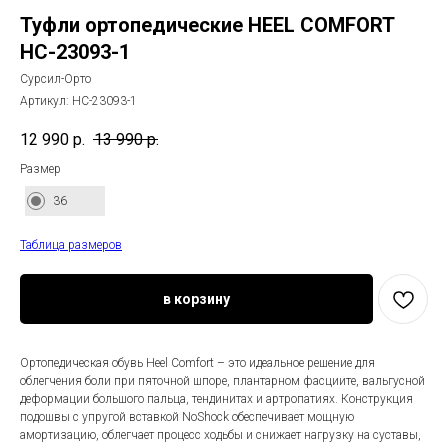
Туфли ортопедические HEEL COMFORT
HC-23093-1
Сурсил-Орто
Артикул:
HC-23093-1
12 990
р.
13 990
р.
Размер
36
Таблица размеров
в корзину
Ортопедическая обувь Heel Comfort – это идеальное решение для
облегчения боли при пяточной шпоре, плантарном фасциите, вальгусной
деформации большого пальца, тендинитах и артропатиях. Конструкция
подошвы с упругой вставкой NoShock обеспечивает мощную
амортизацию, облегчает процесс ходьбы и снижает нагрузку на суставы,