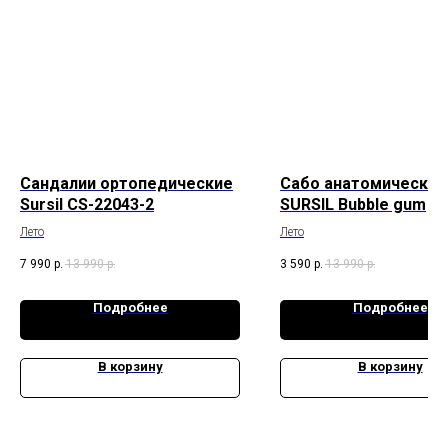
Сандалии ортопедические
Сабо анатомические 
Sursil CS-22043-2
SURSIL Bubble gum
Лето
Лето
7 990
р.
13 990
р.
3 590
р.
13 990
р.
Подробнее
Подробнее
В корзину
В корзину