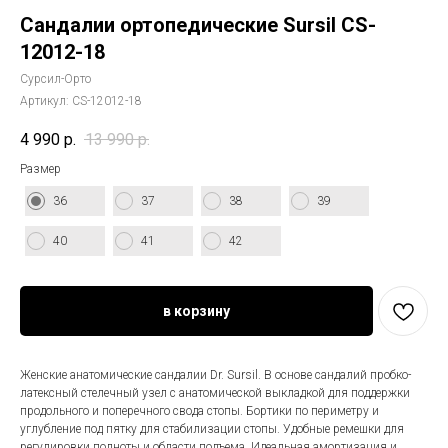
Сандалии ортопедические Sursil CS-
12012-18
Сурсил-Орто
Артикул:
CS-12012-18
4 990
р.
13 990
р.
Размер
36
37
38
39
40
41
42
в корзину
Женские анатомические сандалии Dr. Sursil. В основе сандалий пробко-
латексный стелечный узел с анатомической выкладкой для поддержки
продольного и поперечного свода стопы. Бортики по периметру и
углубление под пятку для стабилизации стопы. Удобные ремешки для
регулировки полноты и области подъема. Идеальная амортизация и