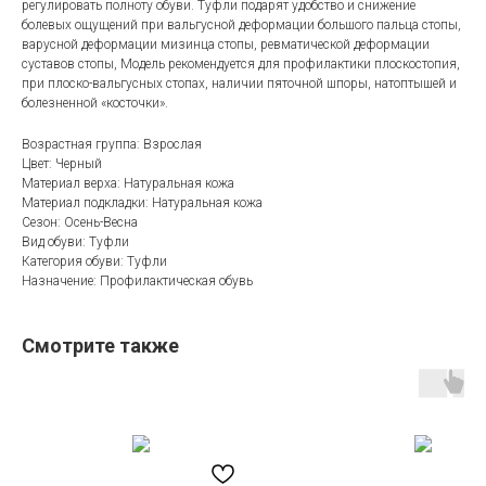
регулировать полноту обуви. Туфли подарят удобство и снижение
болевых ощущений при вальгусной деформации большого пальца стопы,
варусной деформации мизинца стопы, ревматической деформации
суставов стопы, Модель рекомендуется для профилактики плоскостопия,
при плоско-вальгусных стопах, наличии пяточной шпоры, натоптышей и
болезненной «косточки».
Возрастная группа: Взрослая
Цвет: Черный
Материал верха: Натуральная кожа
Материал подкладки: Натуральная кожа
Сезон: Осень-Весна
Вид обуви: Туфли
Категория обуви: Туфли
Назначение: Профилактическая обувь
Смотрите также