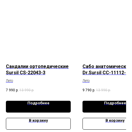
Сандалии ортопедические
Сабо анатомические
Sursil CS-22043-3
Dr.Sursil СС-11112-75
Лето
Лето
7 990
р.
13 990
р.
9 790
р.
13 990
р.
Подробнее
Подробнее
В корзину
В корзину