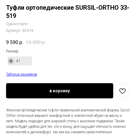
Туфли ортопедические SURSIL-ORTHO 33-
519
Сурсил-Орто
Артикул:
33-519
9 590
р.
13 990
р.
Размер
41
Таблица размеров
в корзину
Женские ортопедические туфли правильной анатомической формы Sursil
Ortho- отличный вариант комфортной и элегантной обуви на весну и
лето. Модель подходит для широкой стопы с высоким подъемом. Также
модель будет удобна для тех, кто к концу дня ощущает отечность нижних
конечностей и дискомфорт, так как вы сможете самостоятельно