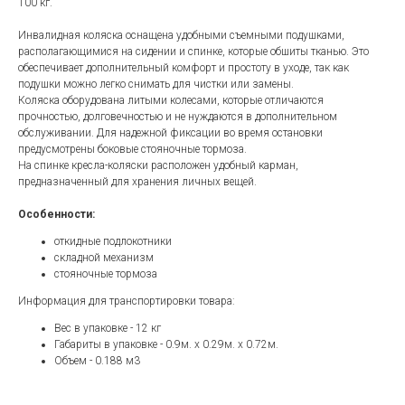
100 кг.
Инвалидная коляска оснащена удобными съемными подушками,
располагающимися на сидении и спинке, которые обшиты тканью. Это
обеспечивает дополнительный комфорт и простоту в уходе, так как
подушки можно легко снимать для чистки или замены.
Коляска оборудована литыми колесами, которые отличаются
прочностью, долговечностью и не нуждаются в дополнительном
обслуживании. Для надежной фиксации во время остановки
предусмотрены боковые стояночные тормоза.
На спинке кресла-коляски расположен удобный карман,
предназначенный для хранения личных вещей.
Особенности:
откидные подлокотники
складной механизм
стояночные тормоза
Информация для транспортировки товара:
Вес в упаковке - 12 кг
Габариты в упаковке - 0.9м. x 0.29м. x 0.72м.
Объем - 0.188 м3