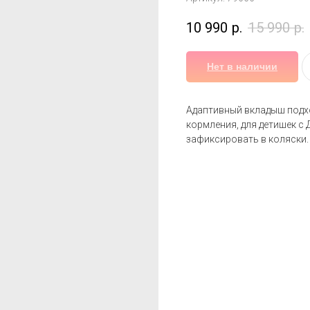
10 990
р.
15 990
р.
Нет в наличии
Адаптивный вкладыш подхо
кормления, для детишек с
зафиксировать в коляски.