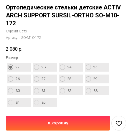
Ортопедические стельки детские ACTIV
ARCH SUPPORT SURSIL-ORTHO SO-M10-
172
Сурсил-Орто
Артикул:
SO-M10-172
2 080
р.
Размер
22
23
24
25
26
27
28
29
30
31
32
33
34
35
в корзину