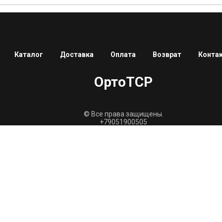
Каталог
Доставка
Оплата
Возврат
Конта
ОртоТСР
© Все права защищены.
+79051900505
MAX для консультаций:
https://max.ru/
ortotsr@mail.ru
Пользовательское соглашение