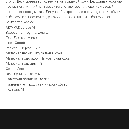
стопы. Верх модели выполнен из натуральной кожи. Бесшовная кожаная
подкладка и мягкий кант сзади исключают возникновение мозолей,
позволяет стопе дышать. Липучки Велкро для легкости надевания обуви
ребенком. Износостойкая, устойчивая подошва ТЭП обеспечивает
комфорт в ходьбе.
Артикул: 55-532M
Возрастная группа: Детская
Пол: Для мальчиков
Цвет: Синий
Размерный ряд: 23-32
Материал верха: Натуральная кожа
Материал подкладки: Натуральная кожа
Материал подошвы: ТЭП
Сезон: Лето
Вид обуви: Сандалеты
Категория обуви: Сандалии
Назначение: Профилактическая обувь
Полнота: M