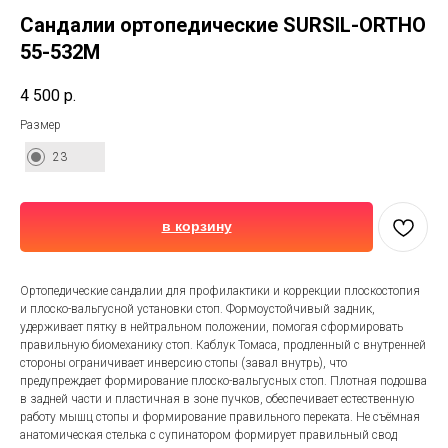
Сандалии ортопедические SURSIL-ORTHO
55-532M
4 500
р.
Размер
23
в корзину
Ортопедические сандалии для профилактики и коррекции плоскостопия
и плоско-вальгусной установки стоп. Формоустойчивый задник,
удерживает пятку в нейтральном положении, помогая сформировать
правильную биомеханику стоп. Каблук Томаса, продленный с внутренней
стороны ограничивает инверсию стопы (завал внутрь), что
предупреждает формирование плоско-вальгусных стоп. Плотная подошва
в задней части и пластичная в зоне пучков, обеспечивает естественную
работу мышц стопы и формирование правильного переката. Не съёмная
анатомическая стелька с супинатором формирует правильный свод