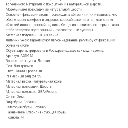
вспененного материала с покрытием из натуральной шерсти.
Модель имеет подкладку из натуральной шерсти.
Основная фиксация стопы происходит в области пятки и подъема, что
обеспечивает комфорт и здоровое кровообращение в пальцах стопы.
Жесткий инновационный задник и берцы из специального термопласта
стабилизируют подтаранный и голеностопный суставы.
Материал подошвы - ЭВА/Резина.
Липучки Velcro гарантируют легкое надевание, регулируют фиксацию
обуви на стопе.
Обувь зарегистрирована в Росздравнадзоре как мед. изделие.
Артикул: A35-231
Возрастная группа: Детская
Пол: Для девочек
Цвет: Синий / розовый
Размерный ряд: 24-35
Материал верха: Натуральная кожа
Материал подкладки: Шерсть
Материал подошвы: ЭВА/Резина
Сезон: Зима
Вид обуви: Ботинки
Категория обуви: Ботинки
Назначение: Стабилизирующая обувь
Полнота: M