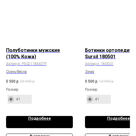
Полуботинки мужские
Ботинки ортопедиче
(100% Кожа)
Sursil 180501
Артикул:
P502118M07P
Артикул:
180501
Осень-Весна
Зима
5 500
р.
29 990
р.
5 500
р.
13 990
р.
Размер
Размер
41
41
Подробнее
Подробнее