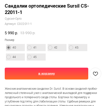
Сандалии ортопедические Sursil CS-
22011-1
Сурсил-Орто
Артикул:
CS-22011-1
5 990
р.
13 990
р.
Размер
40
41
42
43
44
45
в корзину
Женские анатомические сандалии Dr. Sursil. В основе сандалий пробко-
латексный стелечный узел с анатомической выкладкой для поддержки
продольного и поперечного свода стопы. Бортики по периметру и
углубление под пятку для стабилизации стопы. Удобные ремешки для
регулировки полноты и области подъема. Идеальная амортизация и