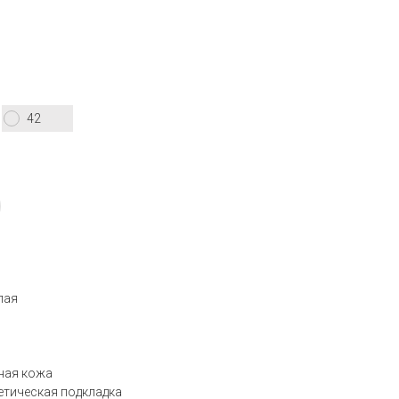
42
лая
ная кожа
етическая подкладка