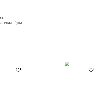
инки
я линия обуви