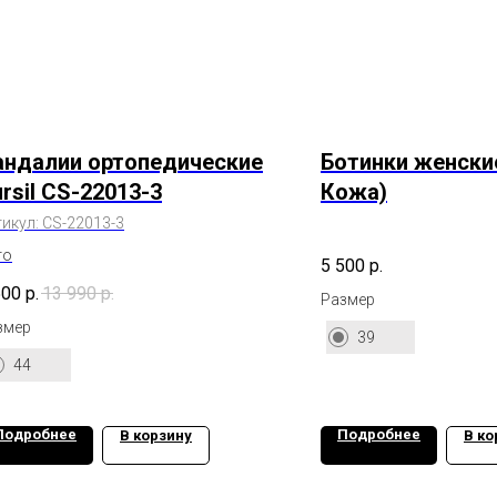
андалии ортопедические
Ботинки женски
rsil CS-22013-3
Кожа)
тикул:
CS-22013-3
то
5 500
р.
500
р.
13 990
р.
Размер
змер
39
44
Подробнее
Подробнее
В корзину
В ко