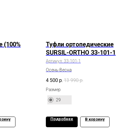
е (100%
Туфли ортопедические
SURSIL-ORTHO 33-101-1
Артикул:
33-101-1
Осень-Весна
4 500
р.
13 990
р.
Размер
29
Подробнее
рзину
В корзину