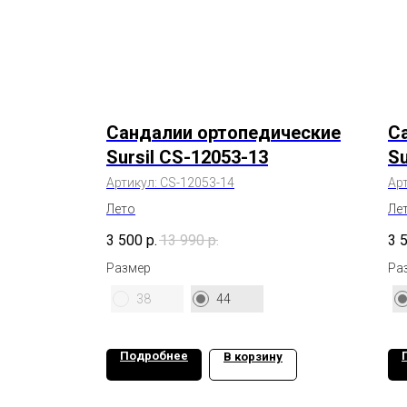
Сандалии ортопедические
С
Sursil CS-12053-13
Su
Артикул:
CS-12053-14
Ар
Лето
Ле
3 500
р.
13 990
р.
3 
Размер
Ра
38
44
Подробнее
В корзину