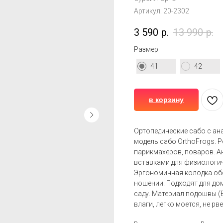
Артикул:
20-2302
3 590
р.
13 990
р.
Размер
41
42
в корзину
Ортопедические сабо с ан
модель сабо OrthoFrogs. 
парикмахеров, поваров. А
вставками для физиологич
Эргономичная колодка об
ношении. Подходят для дом
саду. Материал подошвы (E
влаги, легко моется, не р