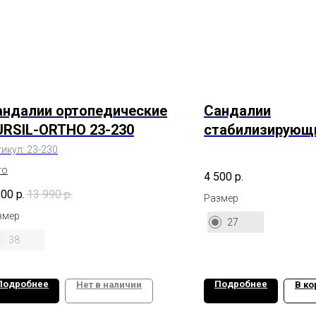
андалии ортопедические
Сандалии
URSIL-ORTHO 23-230
стабилизирующ
вальгусной сто
тикул:
23-230
то
4 500
р.
500
р.
13 990
р.
Размер
змер
27
38
Подробнее
Подробнее
Нет в наличии
В ко