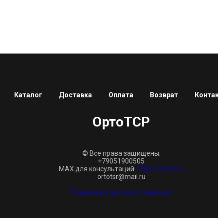
Каталог
Доставка
Оплата
Возврат
Конта
ОртоТСР
© Все права защищены.
+79051900505
MAX для консультаций:
https://max.ru/
ortotsr@mail.ru
Пользовательское соглашение