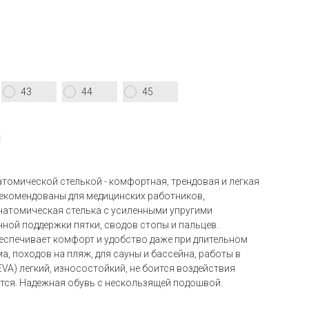
43
44
45
атомической стелькой - комфортная, трендовая и легкая
Рекомендованы для медицинских работников,
натомическая стелька c усиленными упругими
ной поддержки пятки, сводов стопы и пальцев.
еспечивает комфорт и удобство даже при длительном
а, походов на пляж, для сауны и бассейна, работы в
VA) легкий, износостойкий, не боится воздействия
вется. Надежная обувь с нескользящей подошвой.