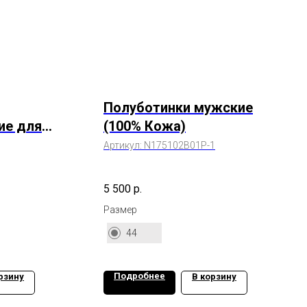
Полуботинки мужские
ие для
(100% Кожа)
пы 15-247M
Артикул:
N175102B01P-1
5 500
р.
Размер
44
Подробнее
рзину
В корзину