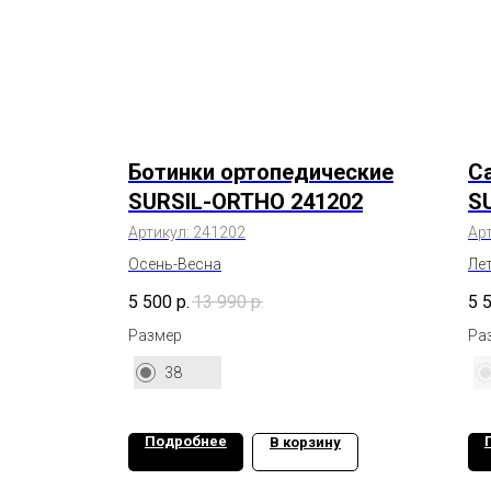
Ботинки ортопедические
С
SURSIL-ORTHO 241202
S
Артикул:
241202
Ар
Осень-Весна
Ле
5 500
р.
13 990
р.
5 
Размер
Ра
38
Подробнее
В корзину