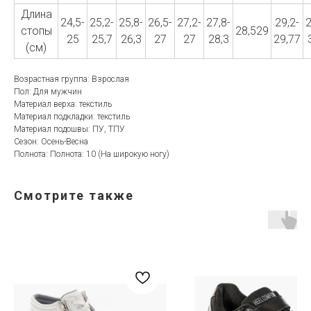
Длина
24,5-
25,2-
25,8-
26,5-
27,2-
27,8-
29,2-
2
стопы
28,529
25
25,7
26,3
27
27
28,3
29,77
(см)
Возрастная группа: Взрослая
Пол: Для мужчин
Материал верха: текстиль
Материал подкладки: текстиль
Материал подошвы: ПУ, ТПУ
Сезон: Осень-Весна
Полнота: Полнота: 10 (На широкую ногу)
Смотрите также