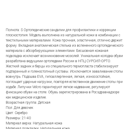
в корзину
Полнота: S Ортопедические cандалии для профилактики и коррекции
плоскостопия. Модель выполнена из натуральной кожи в комбинации с
текстильными материалами. Кожа прочная, эластичная, отлично держит
форму. Вкладная анатомическая стелька из вспененного ортопедического
материала с абсорбирующими элементами. Бесшовная кожаная
подкладка исключает возникновение мозолей. Уникальная колодка обуви
разработана ведущими ортопедами России в НПЦ СУРСИЛ-ОРТО.
Жесткий задник и берцы из специального термопласта стабилизируют
подтаранный и голеностопный суставы. Исключается заваливание стопы
вовнутрь. Подошва EVA, гипоаллергенная, легкая, износостойкая,
поглощает ударные нагрузки, повторяя естественное движение стопы при
ходьбе. Липучки Velcro гарантируют легкое надевание, регулируют
фиксацию обуви на стопе. Обувь зарегистрирована в Росздравнадзоре
как медицинское изделие.
Возрастная группа: Детская
Пол: Для девочек
Цвет: Серебро
Размеры: 21-40
Материал верха: Натуральная кожа
Материал подкладки: Натуральная кожа