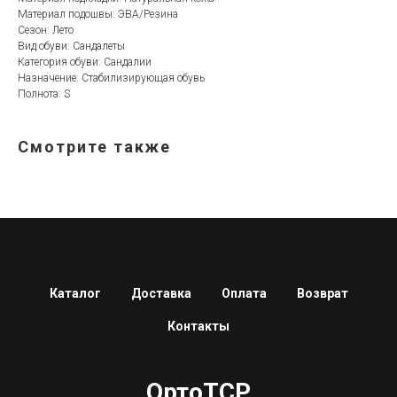
Материал подошвы: ЭВА/Резина
Сезон: Лето
Вид обуви: Сандалеты
Категория обуви: Сандалии
Назначение: Стабилизирующая обувь
Полнота: S
Смотрите также
Каталог
Доставка
Оплата
Возврат
Контакты
ОртоТСР