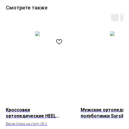
Смотрите также
Кроссовки
Мужские ортопедич
ортопедические HEEL
полуботинки Sursil-O
COMFORT HC-23080
65-301
Весна-Осень на стопу 28.5