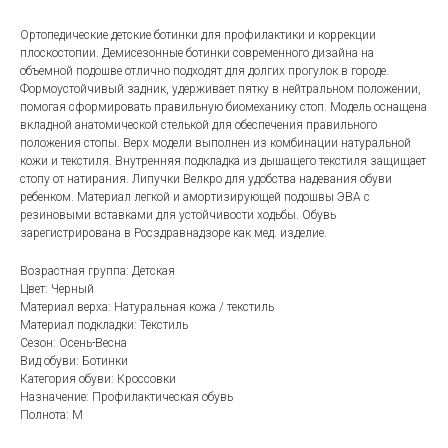
Ортопедические детские ботинки для профилактики и коррекции
плоскостопии. Демисезонные ботинки современного дизайна на
объемной подошве отлично подходят для долгих прогулок в городе.
Формоустойчивый задник, удерживает пятку в нейтральном положении,
помогая сформировать правильную биомеханику стоп. Модель оснащена
вкладной анатомической стелькой для обеспечения правильного
положения стопы. Верх модели выполнен из комбинации натуральной
кожи и текстиля. Внутренняя подкладка из дышащего текстиля защищает
стопу от натирания. Липучки Велкро для удобства надевания обуви
ребенком. Материал легкой и амортизирующей подошвы ЭВА с
резиновыми вставками для устойчивости ходьбы. Обувь
зарегистрирована в Росздравнадзоре как мед. изделие.
Возрастная группа: Детская
Цвет: Черный
Материал верха: Натуральная кожа / текстиль
Материал подкладки: Текстиль
Сезон: Осень-Весна
Вид обуви: Ботинки
Категория обуви: Кроссовки
Назначение: Профилактическая обувь
Полнота: M