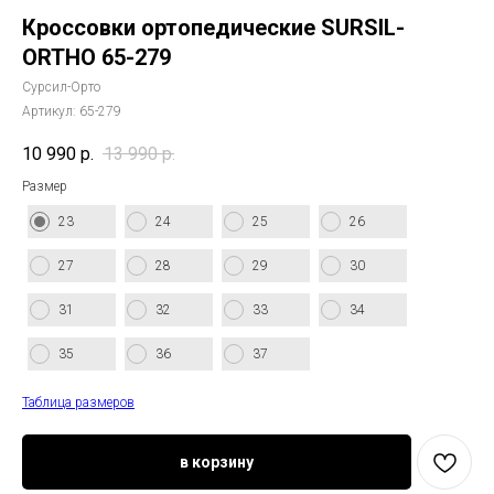
Кроссовки ортопедические SURSIL-
ORTHO 65-279
Сурсил-Орто
Артикул:
65-279
10 990
р.
13 990
р.
Размер
23
24
25
26
27
28
29
30
31
32
33
34
35
36
37
Таблица размеров
в корзину