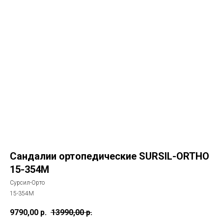
Сандалии ортопедические SURSIL-ORTHO
15-354M
Сурсил-Орто
15-354M
9790,00
р.
13990,00
р.