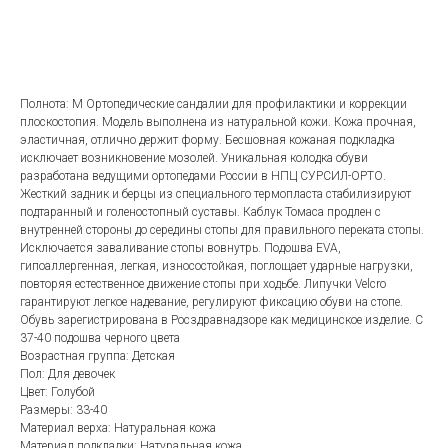
в корзину
Полнота: M Ортопедические сандалии для профилактики и коррекции
плоскостопия. Модель выполнена из натуральной кожи. Кожа прочная,
эластичная, отлично держит форму. Бесшовная кожаная подкладка
исключает возникновение мозолей. Уникальная колодка обуви
разработана ведущими ортопедами России в НПЦ СУРСИЛ-ОРТО.
Жесткий задник и берцы из специального термопласта стабилизируют
подтаранный и голеностопный суставы. Каблук Томаса продлен с
внутренней стороны до середины стопы для правильного переката стопы.
Исключается заваливание стопы вовнутрь. Подошва EVA,
гипоаллергенная, легкая, износостойкая, поглощает ударные нагрузки,
повторяя естественное движение стопы при ходьбе. Липучки Velcro
гарантируют легкое надевание, регулируют фиксацию обуви на стопе.
Обувь зарегистрирована в Росздравнадзоре как медицинское изделие. С
37-40 подошва черного цвета
Возрастная группа: Детская
Пол: Для девочек
Цвет: Голубой
Размеры: 33-40
Материал верха: Натуральная кожа
Материал подкладки: Натуральная кожа