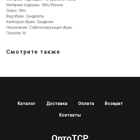
Материал подошвы: ЭВА/Резина
Сезон: Лето
Вид обуви: Сандалеты
Категория обуви: Сандалии
Назначение: Стабилизирующая обувь
Полнота: M
Смотрите также
Каталог
Доставка
Оплата
Возврат
Контакты
ОртоТСР