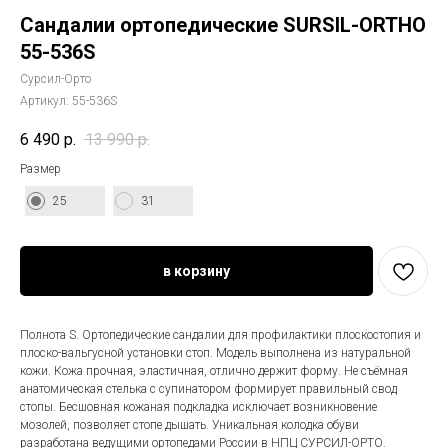
Сандалии ортопедические SURSIL-ORTHO
55-536S
Сурсил-Орто
Артикул:
55-536S
6 490
р.
13 990
р.
Размер
25
31
в корзину
Полнота S. Ортопедические сандалии для профилактики плоскостопия и
плоско-вальгусной установки стоп. Модель выполнена из натуральной
кожи. Кожа прочная, эластичная, отлично держит форму. Не съёмная
анатомическая стелька с супинатором формирует правильный свод
стопы. Бесшовная кожаная подкладка исключает возникновение
мозолей, позволяет стопе дышать. Уникальная колодка обуви
разработана ведущими ортопедами России в НПЦ СУРСИЛ-ОРТО.