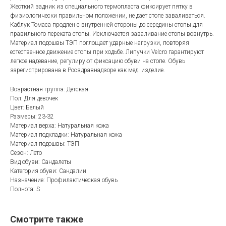
Жесткий задник из специального термопласта фиксирует пятку в
физиологически правильном положении, не дает стопе заваливаться.
Каблук Томаса продлен с внутренней стороны до середины стопы для
правильного переката стопы. Исключается заваливание стопы вовнутрь.
Материал подошвы ТЭП поглощает ударные нагрузки, повторяя
естественное движение стопы при ходьбе. Липучки Velcro гарантируют
легкое надевание, регулируют фиксацию обуви на стопе. Обувь
зарегистрирована в Росздравнадзоре как мед. изделие.
Возрастная группа: Детская
Пол: Для девочек
Цвет: Белый
Размеры: 23-32
Материал верха: Натуральная кожа
Материал подкладки: Натуральная кожа
Материал подошвы: ТЭП
Сезон: Лето
Вид обуви: Сандалеты
Категория обуви: Сандалии
Назначение: Профилактическая обувь
Полнота: S
Смотрите также