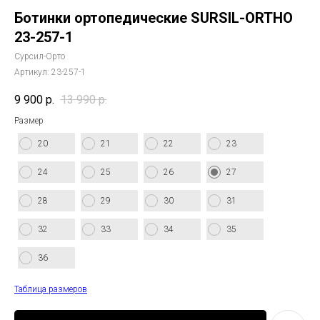
Ботинки ортопедические SURSIL-ORTHO
23-257-1
Сурсил-Орто
Артикул:
23-257-1
9 900
р.
13 990
р.
Размер
20
21
22
23
24
25
26
27
28
29
30
31
32
33
34
35
36
Таблица размеров