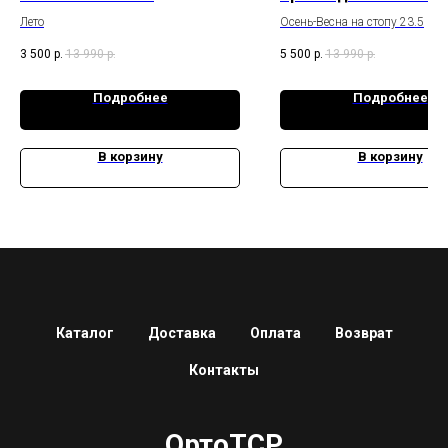
COMFORT HC-23072
Лето
Осень-Весна на стопу 23.5
3 500
р.
13 990
р.
5 500
р.
13 990
р.
Подробнее
Подробнее
В корзину
В корзину
Каталог
Доставка
Оплата
Возврат
Контакты
ОртоТСР