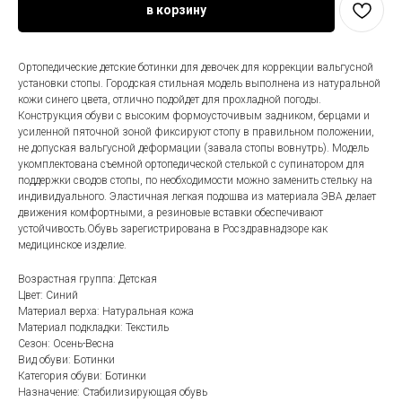
в корзину
Ортопедические детские ботинки для девочек для коррекции вальгусной
установки стопы. Городская стильная модель выполнена из натуральной
кожи синего цвета, отлично подойдет для прохладной погоды.
Конструкция обуви с высоким формоусточивым задником, берцами и
усиленной пяточной зоной фиксируют стопу в правильном положении,
не допуская вальгусной деформации (завала стопы вовнутрь). Модель
укомплектована съемной ортопедической стелькой с супинатором для
поддержки сводов стопы, по необходимости можно заменить стельку на
индивидуального. Эластичная легкая подошва из материала ЭВА делает
движения комфортными, а резиновые вставки обеспечивают
устойчивость.Обувь зарегистрирована в Росздравнадзоре как
медицинское изделие.
Возрастная группа: Детская
Цвет: Синий
Материал верха: Натуральная кожа
Материал подкладки: Текстиль
Сезон: Осень-Весна
Вид обуви: Ботинки
Категория обуви: Ботинки
Назначение: Стабилизирующая обувь