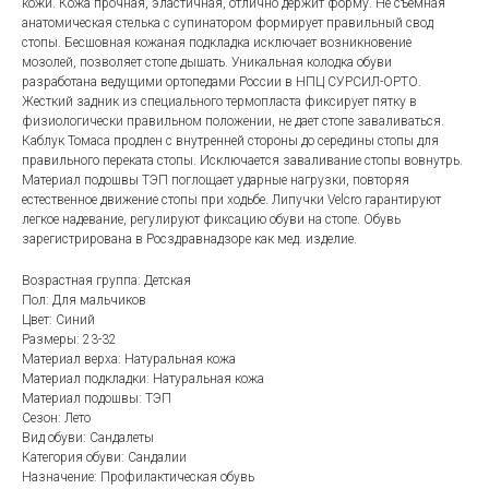
кожи. Кожа прочная, эластичная, отлично держит форму. Не съёмная
анатомическая стелька с супинатором формирует правильный свод
стопы. Бесшовная кожаная подкладка исключает возникновение
мозолей, позволяет стопе дышать. Уникальная колодка обуви
разработана ведущими ортопедами России в НПЦ СУРСИЛ-ОРТО.
Жесткий задник из специального термопласта фиксирует пятку в
физиологически правильном положении, не дает стопе заваливаться.
Каблук Томаса продлен с внутренней стороны до середины стопы для
правильного переката стопы. Исключается заваливание стопы вовнутрь.
Материал подошвы ТЭП поглощает ударные нагрузки, повторяя
естественное движение стопы при ходьбе. Липучки Velcro гарантируют
легкое надевание, регулируют фиксацию обуви на стопе. Обувь
зарегистрирована в Росздравнадзоре как мед. изделие.
Возрастная группа: Детская
Пол: Для мальчиков
Цвет: Синий
Размеры: 23-32
Материал верха: Натуральная кожа
Материал подкладки: Натуральная кожа
Материал подошвы: ТЭП
Сезон: Лето
Вид обуви: Сандалеты
Категория обуви: Сандалии
Назначение: Профилактическая обувь