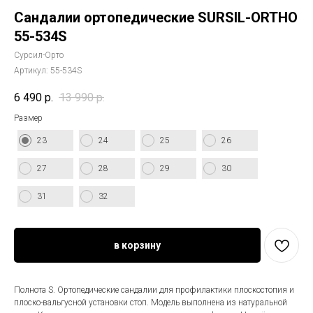
Сандалии ортопедические SURSIL-ORTHO
55-534S
Сурсил-Орто
Артикул:
55-534S
6 490
р.
13 990
р.
Размер
23
24
25
26
27
28
29
30
31
32
в корзину
Полнота S. Ортопедические сандалии для профилактики плоскостопия и
плоско-вальгусной установки стоп. Модель выполнена из натуральной